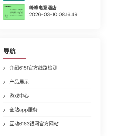
峰峰电竞酒店
2026-03-10 08:16:49
导航
介绍6151官方线路检测
产品展示
游戏中心
全站app服务
互动6163银河官方网站