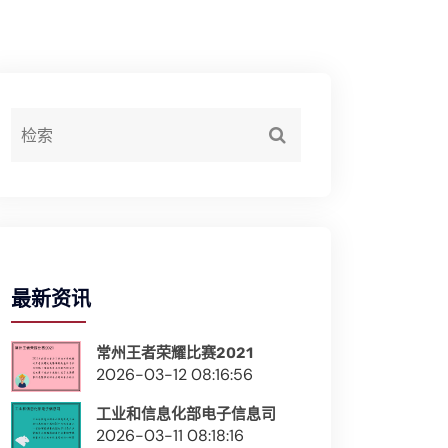
最新资讯
常州王者荣耀比赛2021
2026-03-12 08:16:56
工业和信息化部电子信息司
2026-03-11 08:18:16