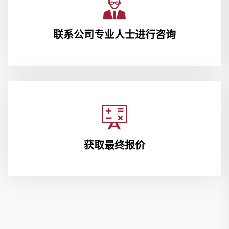
联系公司专业人士进行咨询
获取最终报价