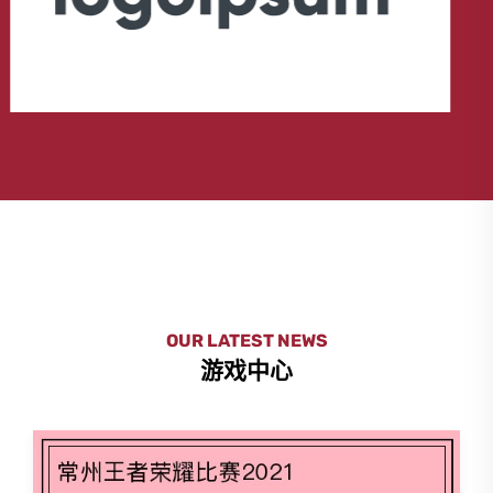
OUR LATEST NEWS
游戏中心