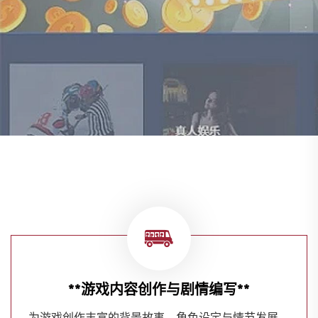
**游戏内容创作与剧情编写**
为游戏创作丰富的背景故事、角色设定与情节发展，