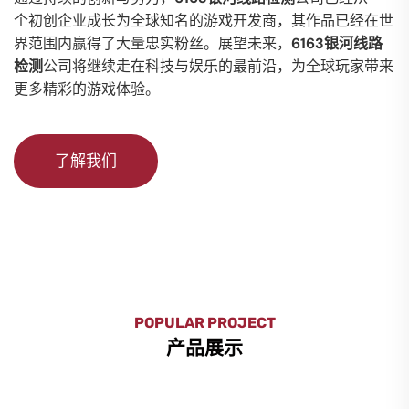
个初创企业成长为全球知名的游戏开发商，其作品已经在世
界范围内赢得了大量忠实粉丝。展望未来，
6163银河线路
检测
公司将继续走在科技与娱乐的最前沿，为全球玩家带来
更多精彩的游戏体验。
了解我们
POPULAR PROJECT
产品展示